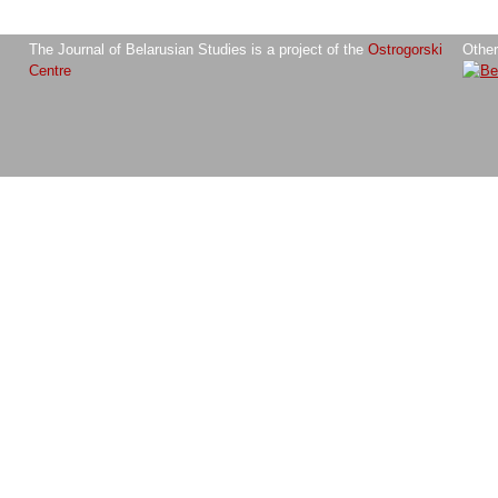
The Journal of Belarusian Studies is a project of the
Ostrogorski
Other
Centre