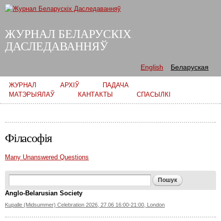
Skip to
main
content
ЖУРНАЛ БЕЛАРУСКІХ
ДАСЛЕДАВАННЯЎ
English
Беларуская
Main menu
ЖУРНАЛ
АРХІЎ
ПАДАЧА
МАТЭРЫЯЛАЎ
КАНТАКТЫ
СПАСЫЛКІ
Філасофія
Many Unanswered Questions
Search form
Пошук
Anglo-Belarusian Society
Kupalle (Midsummer) Celebration 2026, 27.06 16:00-21:00, London