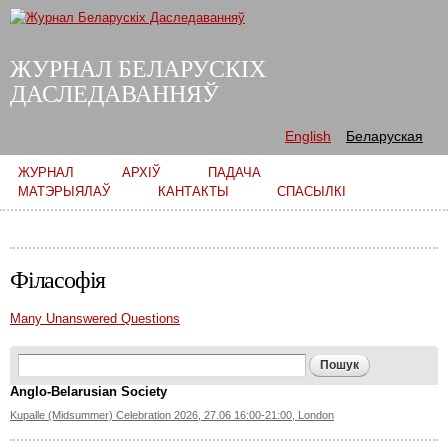
Skip to
main
content
ЖУРНАЛ БЕЛАРУСКІХ
ДАСЛЕДАВАННЯЎ
English
Беларуская
Main menu
ЖУРНАЛ
АРХІЎ
ПАДАЧА
МАТЭРЫЯЛАЎ
КАНТАКТЫ
СПАСЫЛКІ
Філасофія
Many Unanswered Questions
Search form
Пошук
Anglo-Belarusian Society
Kupalle (Midsummer) Celebration 2026, 27.06 16:00-21:00, London