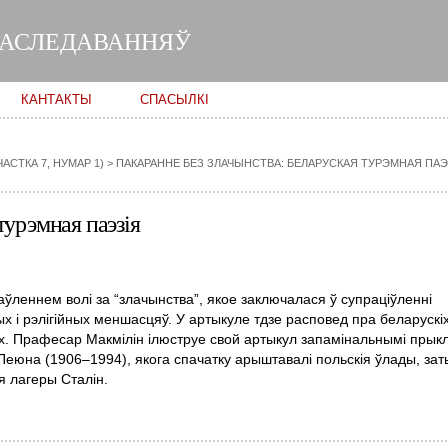
Skip to
main
ДАСЛЕДАВАННЯЎ
content
КАНТАКТЫ
СПАСЫЛКІ
АСТКА 7, НУМАР 1)
>
ПАКАРАННЕ БЕЗ ЗЛАЧЫНСТВА: БЕЛАРУСКАЯ ТУРЭМНАЯ ПАЭ
турэмная паэзія
ўленнем волі за “злачынства”, якое заключалася ў супраціўленні
 і рэлігійных меншасцяў. У артыкуле тдзе расповед пра беларускі
рмах. Прафесар Макмілін ілюструе свой артыкул запамінальнымі прык
Пеюна (1906–1994), якога спачатку арыштавалі польскія ўлады, за
ія лагеры Сталін.