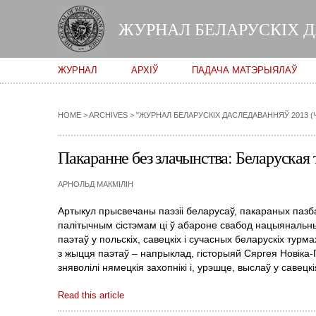
ЖУРНАЛ БЕЛАРУСКІХ 
Main menu
ЖУРНАЛ
АРХІЎ
ПАДАЧА МАТЭРЫЯЛАЎ
HOME
>
ARCHIVES
>
"ЖУРНАЛ БЕЛАРУСКІХ ДАСЛЕДАВАННЯЎ 2013 (Ч
Пакаранне без злачынства: Беларуская 
АРНОЛЬД МАКМІЛІН
Артыкул прысвечаны паэзіі беларусаў, пакараных пазба
палітычным сістэмам ці ў абароне свабод нацыянальных
паэтаў у польскіх, савецкіх і сучасных беларускіх ту
з жыцця паэтаў – напрыклад, гісторыяй Сяргея Новіка-
зняволілі нямецкія захопнікі і, урэшце, выслаў у савецк
Read this article