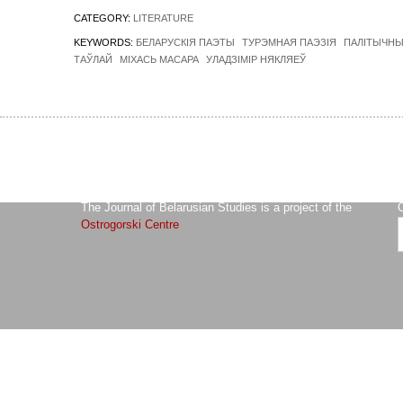
CATEGORY:
LITERATURE
KEYWORDS:
БЕЛАРУСКІЯ ПАЭТЫ
ТУРЭМНАЯ ПАЭЗІЯ
ПАЛІТЫЧНЫ
ТАЎЛАЙ
МІХАСЬ МАСАРА
УЛАДЗІМІР НЯКЛЯЕЎ
The Journal of Belarusian Studies is a project of the
O
Ostrogorski Centre