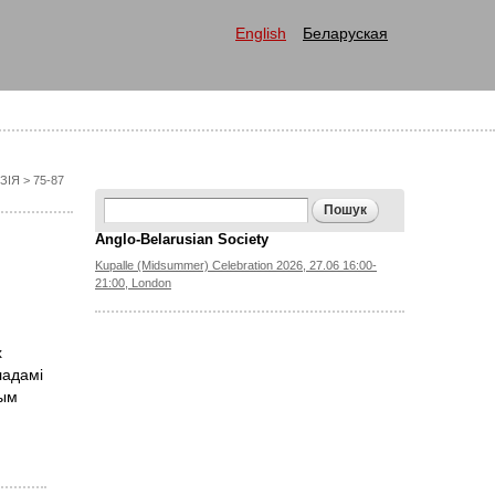
English
Беларуская
ЗІЯ
> 75-87
Search form
Пошук
Anglo-Belarusian Society
Kupalle (Midsummer) Celebration 2026, 27.06 16:00-
21:00, London
х
ладамі
тым