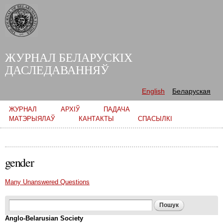
Skip to
main
content
ЖУРНАЛ БЕЛАРУСКІХ
ДАСЛЕДАВАННЯЎ
English
Беларуская
Main menu
ЖУРНАЛ
АРХІЎ
ПАДАЧА
МАТЭРЫЯЛАЎ
КАНТАКТЫ
СПАСЫЛКІ
gender
Many Unanswered Questions
Search form
Пошук
Anglo-Belarusian Society