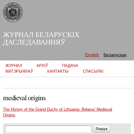
Skip to
main
content
ЖУРНАЛ БЕЛАРУСКІХ
ДАСЛЕДАВАННЯЎ
English
Беларуская
Main menu
ЖУРНАЛ
АРХІЎ
ПАДАЧА
МАТЭРЫЯЛАЎ
КАНТАКТЫ
СПАСЫЛКІ
medieval origins
The History of the Grand Duchy of Lithuania: Belarus' Medieval
Origins
Search form
Пошук