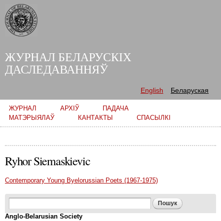
Skip to
main
content
ЖУРНАЛ БЕЛАРУСКІХ
ДАСЛЕДАВАННЯЎ
English
Беларуская
Main menu
ЖУРНАЛ
АРХІЎ
ПАДАЧА
МАТЭРЫЯЛАЎ
КАНТАКТЫ
СПАСЫЛКІ
Ryhor Siemaskievic
Contemporary Young Byelorussian Poets (1967-1975)
Search form
Пошук
Anglo-Belarusian Society