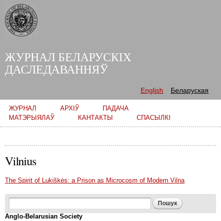
Skip to
main
content
ЖУРНАЛ БЕЛАРУСКІХ
ДАСЛЕДАВАННЯЎ
English
Беларуская
Main menu
ЖУРНАЛ
АРХІЎ
ПАДАЧА
МАТЭРЫЯЛАЎ
КАНТАКТЫ
СПАСЫЛКІ
Vilnius
The Spirit of Lukiškės: a Prison as Microcosm of Modern Vilna
Search form
Пошук
Anglo-Belarusian Society