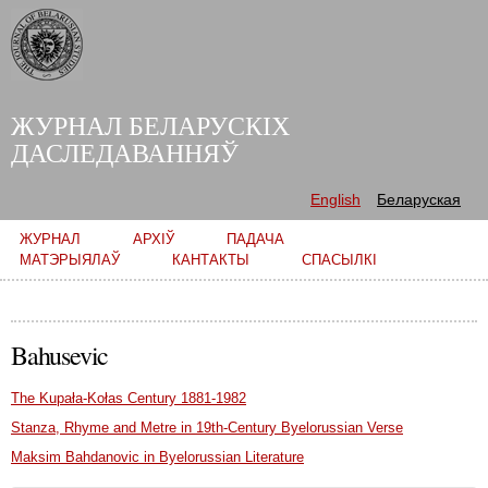
Skip to
main
content
ЖУРНАЛ БЕЛАРУСКІХ
ДАСЛЕДАВАННЯЎ
English
Беларуская
Main menu
ЖУРНАЛ
АРХІЎ
ПАДАЧА
МАТЭРЫЯЛАЎ
КАНТАКТЫ
СПАСЫЛКІ
Bahusevic
The Kupała-Kołas Century 1881-1982
Stanza, Rhyme and Metre in 19th-Century Byelorussian Verse
Maksim Bahdanovic in Byelorussian Literature