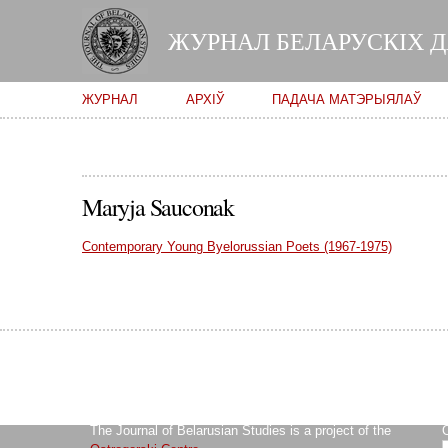
ЖУРНАЛ БЕЛАРУСКІХ 
Main menu
ЖУРНАЛ
АРХІЎ
ПАДАЧА МАТЭРЫЯЛАЎ
Maryja Sauconak
Contemporary Young Byelorussian Poets (1967-1975)
The Journal of Belarusian Studies is a project of the
O