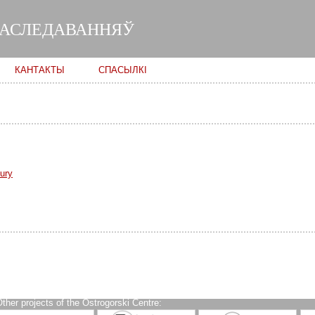
Skip to
main
ДАСЛЕДАВАННЯЎ
content
КАНТАКТЫ
СПАСЫЛКІ
ury
ther projects of the Ostrogorski Centre: