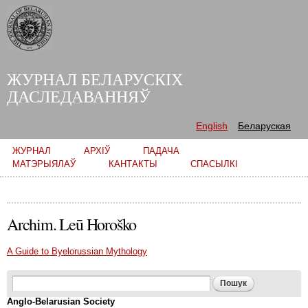
Skip to
main
content
ЖУРНАЛ БЕЛАРУСКІХ
ДАСЛЕДАВАННЯЎ
English
Беларуская
Main menu
ЖУРНАЛ
АРХІЎ
ПАДАЧА
МАТЭРЫЯЛАЎ
КАНТАКТЫ
СПАСЫЛКІ
Archim. Leū Horoško
A Guide to Byelorussian Mythology
Search form
Пошук
Anglo-Belarusian Society