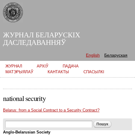
Skip to
main
content
ЖУРНАЛ БЕЛАРУСКІХ
ДАСЛЕДАВАННЯЎ
English
Беларуская
Main menu
ЖУРНАЛ
АРХІЎ
ПАДАЧА
МАТЭРЫЯЛАЎ
КАНТАКТЫ
СПАСЫЛКІ
national security
Belarus: from a Social Contract to a Security Contract?
Search form
Пошук
Anglo-Belarusian Society