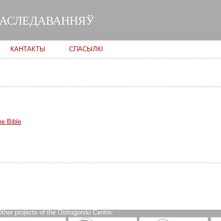
Skip to
main
ДАСЛЕДАВАННЯЎ
content
КАНТАКТЫ
СПАСЫЛКІ
he Bible
ther projects of the Ostrogorski Centre: