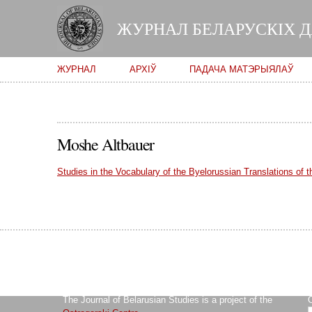
ЖУРНАЛ БЕЛАРУСКІХ 
Main menu
ЖУРНАЛ
АРХІЎ
ПАДАЧА МАТЭРЫЯЛАЎ
Moshe Altbauer
Studies in the Vocabulary of the Byelorussian Translations of t
The Journal of Belarusian Studies is a project of the
O