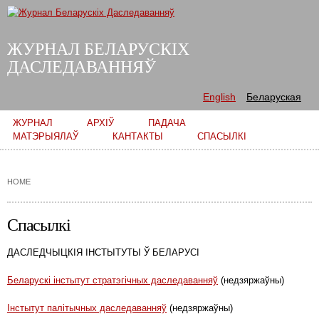
Skip to
main
content
ЖУРНАЛ БЕЛАРУСКІХ
ДАСЛЕДАВАННЯЎ
English
Беларуская
Main menu
ЖУРНАЛ
АРХІЎ
ПАДАЧА
МАТЭРЫЯЛАЎ
КАНТАКТЫ
СПАСЫЛКІ
HOME
Спасылкі
ДАСЛЕДЧЫЦКІЯ ІНСТЫТУТЫ Ў БЕЛАРУСІ
Беларускі інстытут стратэгічных даследаванняў
(недзяржаўны)
Інстытут палітычных даследаванняў
(недзяржаўны)