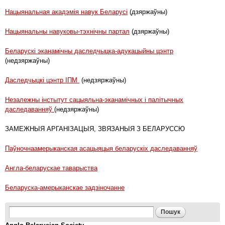
Нацыянальная акадэмія навук Беларусі
(дзяржаўны)
Нацыянальны навуковы-тэхнічны партал
(дзяржаўны)
Беларускі эканамічны даследчыцка-адукацыйны цэнтр
(недзяржаўны)
Даследчыцкі цэнтр ІПМ
(недзяржаўны)
Незалежны інстытут сацыяльна-эканамічных і палітычных
даследаванняў
(недзяржаўны)
ЗАМЕЖНЫЯ АРГАНІЗАЦЫЯ, ЗВЯЗАНЫЯ З БЕЛАРУССЮ
Паўночнаамерыканская асацыяцыя беларускіх даследаванняў
Англа-беларускае таварыства
Беларуска-амерыканскае задзіночанне
Search form
Пошук