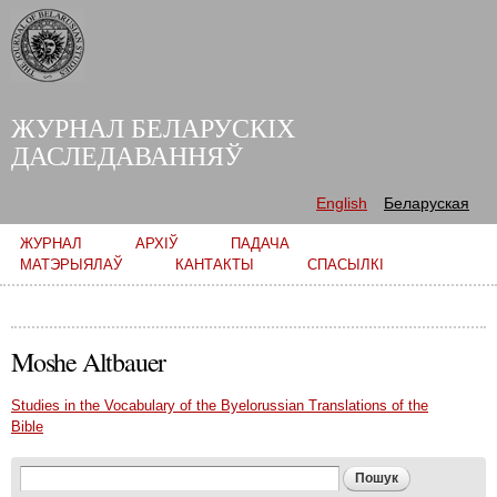
Skip to
main
content
ЖУРНАЛ БЕЛАРУСКІХ
ДАСЛЕДАВАННЯЎ
English
Беларуская
Main menu
ЖУРНАЛ
АРХІЎ
ПАДАЧА
МАТЭРЫЯЛАЎ
КАНТАКТЫ
СПАСЫЛКІ
Moshe Altbauer
Studies in the Vocabulary of the Byelorussian Translations of the
Bible
Search form
Пошук