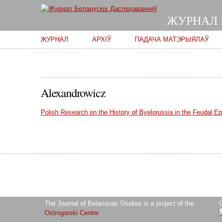
ЖУРНАЛ 
Main menu
ЖУРНАЛ
АРХІЎ
ПАДАЧА МАТЭРЫЯЛАЎ
Alexandrowicz
Polish Research on the History of Byelorussia in the Feudal E
The Journal of Belarusian Studies is a project of the
O
Ostrogorski Centre