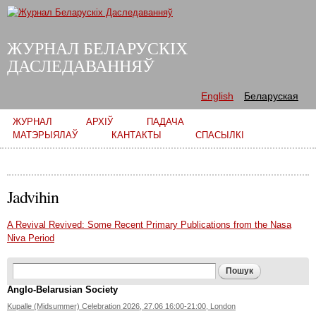
Skip to
main
content
ЖУРНАЛ БЕЛАРУСКІХ
ДАСЛЕДАВАННЯЎ
English
Беларуская
Main menu
ЖУРНАЛ
АРХІЎ
ПАДАЧА
МАТЭРЫЯЛАЎ
КАНТАКТЫ
СПАСЫЛКІ
Jadvihin
A Revival Revived: Some Recent Primary Publications from the Nasa
Niva Period
Search form
Пошук
Anglo-Belarusian Society
Kupalle (Midsummer) Celebration 2026, 27.06 16:00-21:00, London