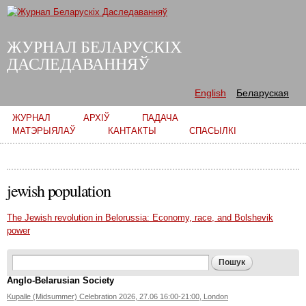
Skip to
main
content
ЖУРНАЛ БЕЛАРУСКІХ
ДАСЛЕДАВАННЯЎ
English
Беларуская
Main menu
ЖУРНАЛ
АРХІЎ
ПАДАЧА
МАТЭРЫЯЛАЎ
КАНТАКТЫ
СПАСЫЛКІ
jewish population
The Jewish revolution in Belorussia: Economy, race, and Bolshevik
power
Search form
Пошук
Anglo-Belarusian Society
Kupalle (Midsummer) Celebration 2026, 27.06 16:00-21:00, London