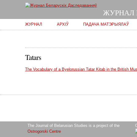
ЖУРНАЛ 
Main menu
ЖУРНАЛ
АРХІЎ
ПАДАЧА МАТЭРЫЯЛАЎ
Tatars
The Vocabulary of a Byelorussian Tatar Kitab in the British M
The Journal of Belarusian Studies is a project of the
O
Ostrogorski Centre