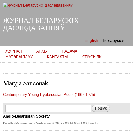
Skip to
main
content
ЖУРНАЛ БЕЛАРУСКІХ
ДАСЛЕДАВАННЯЎ
English
Беларуская
Main menu
ЖУРНАЛ
АРХІЎ
ПАДАЧА
МАТЭРЫЯЛАЎ
КАНТАКТЫ
СПАСЫЛКІ
Maryja Sauconak
Contemporary Young Byelorussian Poets (1967-1975)
Search form
Пошук
Anglo-Belarusian Society
Kupalle (Midsummer) Celebration 2026, 27.06 16:00-21:00, London