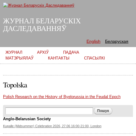
Skip to
main
content
ЖУРНАЛ БЕЛАРУСКІХ
ДАСЛЕДАВАННЯЎ
English
Беларуская
Main menu
ЖУРНАЛ
АРХІЎ
ПАДАЧА
МАТЭРЫЯЛАЎ
КАНТАКТЫ
СПАСЫЛКІ
Topolska
Polish Research on the History of Byelorussia in the Feudal Epoch
Search form
Пошук
Anglo-Belarusian Society
Kupalle (Midsummer) Celebration 2026, 27.06 16:00-21:00, London