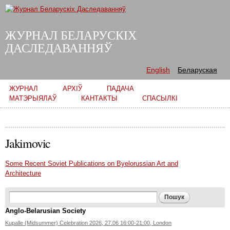
Skip to
main
content
ЖУРНАЛ БЕЛАРУСКІХ
ДАСЛЕДАВАННЯЎ
English
Беларуская
Main menu
ЖУРНАЛ
АРХІЎ
ПАДАЧА
МАТЭРЫЯЛАЎ
КАНТАКТЫ
СПАСЫЛКІ
Jakimovic
Some Recent Soviet Publications on Byelorussian Art and
Architecture
Search form
Пошук
Anglo-Belarusian Society
Kupalle (Midsummer) Celebration 2026, 27.06 16:00-21:00, London