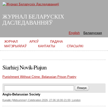
Skip to
main
content
ЖУРНАЛ БЕЛАРУСКІХ
ДАСЛЕДАВАННЯЎ
English
Беларуская
Main menu
ЖУРНАЛ
АРХІЎ
ПАДАЧА
МАТЭРЫЯЛАЎ
КАНТАКТЫ
СПАСЫЛКІ
Siarhiej Novik-Piajun
Punishment Without Crime: Belarusian Prison Poetry
Search form
Пошук
Anglo-Belarusian Society
Kupalle (Midsummer) Celebration 2026, 27.06 16:00-21:00, London