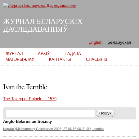
Skip to
main
content
ЖУРНАЛ БЕЛАРУСКІХ
ДАСЛЕДАВАННЯЎ
English
Беларуская
Main menu
ЖУРНАЛ
АРХІЎ
ПАДАЧА
МАТЭРЫЯЛАЎ
КАНТАКТЫ
СПАСЫЛКІ
Ivan the Terrible
The Taking of Polack — 1579
Search form
Пошук
Anglo-Belarusian Society
Kupalle (Midsummer) Celebration 2026, 27.06 16:00-21:00, London