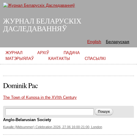
Skip to
main
content
ЖУРНАЛ БЕЛАРУСКІХ
ДАСЛЕДАВАННЯЎ
English
Беларуская
Main menu
ЖУРНАЛ
АРХІЎ
ПАДАЧА
МАТЭРЫЯЛАЎ
КАНТАКТЫ
СПАСЫЛКІ
Dominik Pac
The Town of Kunosa in the XVIth Century
Search form
Пошук
Anglo-Belarusian Society
Kupalle (Midsummer) Celebration 2026, 27.06 16:00-21:00, London