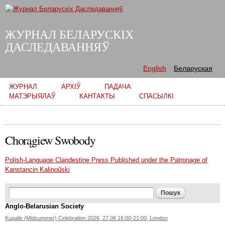
Skip to
main
content
ЖУРНАЛ БЕЛАРУСКІХ
ДАСЛЕДАВАННЯЎ
English
Беларуская
Main menu
ЖУРНАЛ
АРХІЎ
ПАДАЧА
МАТЭРЫЯЛАЎ
КАНТАКТЫ
СПАСЫЛКІ
Chorągiew Swobody
Polish-Language Clandestine Press Published under the Patronage of
Kanstancin Kalinoŭski
Search form
Пошук
Anglo-Belarusian Society
Kupalle (Midsummer) Celebration 2026, 27.06 16:00-21:00, London